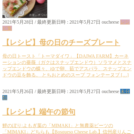
2021年5月28日
/ 最終更新日時 :
2021年5月27日
oucheese
レシ
ピ集
【レシピ】母の日のチーズプレート
母の日トースト「トーマダイワ」【DAIWA FARM】カーネ
ーションの薔薇（ガクはスナップエンドウ）ソラマメとスナ
ップエンドウの蝶々、ゆで卵、茹でアスパラ、スナップエン
ドウの豆を飾る。 とちおとめのスープ フォンテーヌブ […]
2021年5月26日
/ 最終更新日時 :
2021年5月27日
oucheese
未分
類
【レシピ】端午の節句
鯉のぼり:よもぎ葉の「MIMAKI」と無農薬ビーツの
「MIMAKI」どちらも【Bosqueso Cheese Lab.】信州産りんご