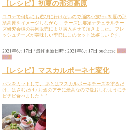
【レシピ】初夏の那須高原
コロナで何処にも遊びに行けないので脳内小旅行♪ 初夏の那
須高原をイメージしながら… チーズは那須ナチュラルチー
ズ研究会様の共同販売により購入させて頂きました。 フレ
ッシュチーズが美味しい季節にこのセットは嬉しいです。
2021年6月17日
/ 最終更新日時 :
2021年8月17日
oucheese
レシ
ピ集
【レシピ】マスカルポーネ七変化
パンをカットして、 あとはマスカルポーネチーズを塗るだ
け、はさむだけ♪ お酒のアテに最高なので愛おしむようにチ
ビチビ食べました＾＾