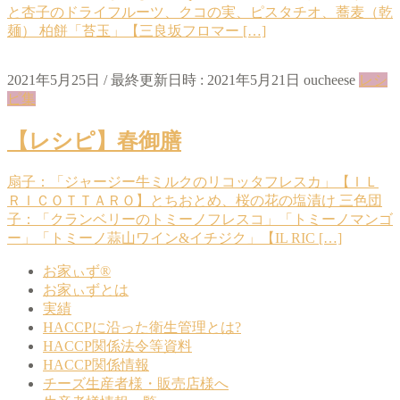
と杏子のドライフルーツ、クコの実、ピスタチオ、蕎麦（乾
麺） 柏餅「苔玉」【三良坂フロマー […]
2021年5月25日
/ 最終更新日時 :
2021年5月21日
oucheese
レシ
ピ集
【レシピ】春御膳
扇子：「ジャージー牛ミルクのリコッタフレスカ」【ＩＬ
ＲＩＣＯＴＴＡＲＯ】とちおとめ、桜の花の塩漬け 三色団
子：「クランベリーのトミーノフレスコ」「トミーノマンゴ
ー」「トミーノ蒜山ワイン&イチジク」【IL RIC […]
お家ぃず®
お家ぃずとは
実績
HACCPに沿った衛生管理とは?
HACCP関係法令等資料
HACCP関係情報
チーズ生産者様・販売店様へ