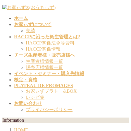
コ
ナ
ン
ビ
ホーム
テ
ゲ
お家ぃずについて
ン
ー
実績
ツ
シ
HACCPに沿った衛生管理とは?
へ
ョ
HACCP関係法令等資料
ス
ン
HACCP関係情報
キ
に
チーズ生産者様・販売店様へ
ッ
移
生産者様情報一覧
プ
動
販売店様情報一覧
イベント・セミナー・購入先情報
検定・資格
PLATEAU DE FROMAGES
お家ぃずプラトー&BOX
レシピ集
お問い合わせ
プライバシーポリシー
Information
HOME