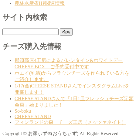
農林水産省HP関連情報
サイト内検索
検
索:
チーズ購入先情報
那須高原4工房によるバレンタイン&ホワイトデー
CHEESE BOX ご予約受付中です
ホエイ(乳清)からブラウンチーズを作られている方を
ご紹介します。
1/17(金)CHEESE STANDさんでインスタグラムLiveを
開催します！
CHEESE STANDさんで「1日1皿フレッシュチーズ定額
会員」始まりました！
So-boku
CHEESE STAND
フィンランドの森 チーズ工房（メッツァネイト）
Copyright © お家ぃず®(おうちぃず) All Rights Reserved.