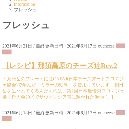
Information
フレッシュ
フレッシュ
2021年6月21日
/ 最終更新日時 :
2021年6月17日
oucheese
レシ
ピ集
【レシピ】那須高原のチーズ達Rev.2
・茶臼岳のプレートにはCAFAJ(日本チーズアートフロマジ
ェ協会)で学んだ「ミラーの効果」を使用しています。朝日
岳を生ハムでくるんだものは、第2回日本最優秀フロマジェ
選手権大会2019でサヴァンシア賞に輝かれたIimor […]
2021年6月18日
/ 最終更新日時 :
2021年6月17日
oucheese
レシ
ピ集