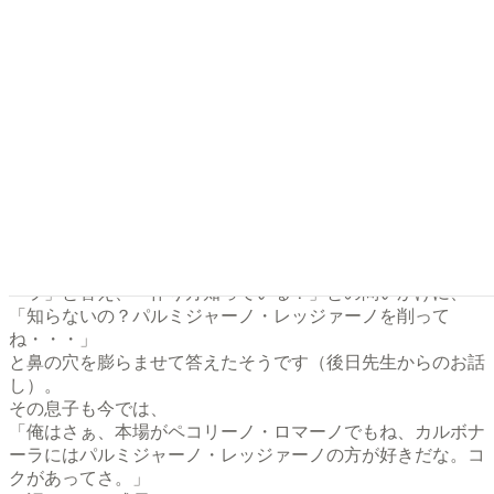
HACCP普及指導員(公益社団法人日本食品衛生協会)
Compagnon de Sainte-Uguzon(Guilde Internationale des
Fromagers Confrérie de Saint-Uguzon)
コンパニオン・ド・サンテュギュゾン(ギルド・アンテ
ルナショナル・デ・フロマジェコンフレリー・ド・サ
ンテュギュゾン協会)
「お家ぃず®」主宰
子育てを通じて、子供達にチーズを使った料理を本当によく
食べさせてきました。
特にパスタは働く母親にとっては強～い味方。
小学校受験の面接で好きな料理を聞かれた息子は「カルボナ
ーラ」と答え、「作り方知っている？」との問いかけに、
「知らないの？パルミジャーノ・レッジァーノを削って
ね・・・」
と鼻の穴を膨らませて答えたそうです（後日先生からのお話
し）。
その息子も今では、
「俺はさぁ、本場がペコリーノ・ロマーノでもね、カルボナ
ーラにはパルミジャーノ・レッジァーノの方が好きだな。コ
クがあってさ。」