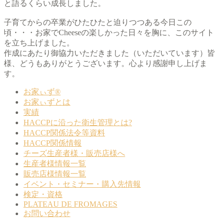
と語るくらい成長しました。
子育てからの卒業がひたひたと迫りつつある今日この
頃・・・お家でCheeseの楽しかった日々を胸に、このサイト
を立ち上げました。
作成にあたり御協力いただきました（いただいています）皆
様、どうもありがとうございます。心より感謝申し上げま
す。
お家ぃず®
お家ぃずとは
実績
HACCPに沿った衛生管理とは?
HACCP関係法令等資料
HACCP関係情報
チーズ生産者様・販売店様へ
生産者様情報一覧
販売店様情報一覧
イベント・セミナー・購入先情報
検定・資格
PLATEAU DE FROMAGES
お問い合わせ