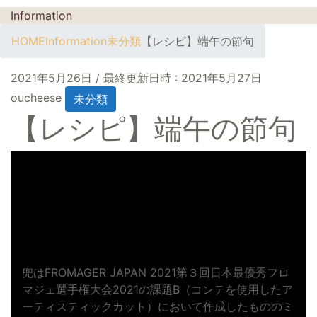
Information
HOME
Information
未分類
【レシピ】端午の節句
2021年5月26日
/ 最終更新日時 :
2021年5月27日
oucheese
未分類
【レシピ】端午の節句
兜はFROMAGER JAPAN 2021第３回日本最優秀フロ
マジェ選手権大会2021の課題B（コンテを使用したア
ーティスティックカット）において作成したもののミ