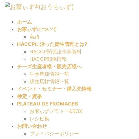
コ
ナ
ン
ビ
テ
ゲ
ホーム
ン
ー
お家ぃずについて
ツ
シ
実績
へ
ョ
HACCPに沿った衛生管理とは?
ス
ン
HACCP関係法令等資料
キ
に
HACCP関係情報
ッ
移
チーズ生産者様・販売店様へ
プ
動
生産者様情報一覧
販売店様情報一覧
イベント・セミナー・購入先情報
検定・資格
PLATEAU DE FROMAGES
お家ぃずプラトー&BOX
レシピ集
お問い合わせ
プライバシーポリシー