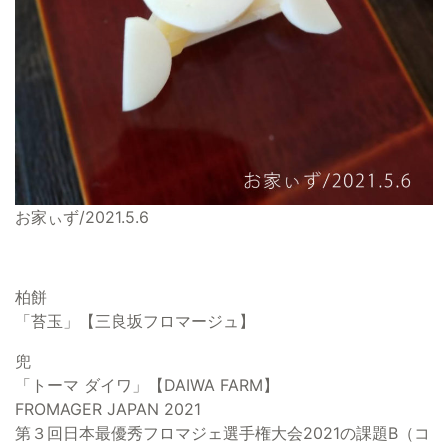
お家ぃず/2021.5.6
柏餅
「苔玉」【三良坂フロマージュ】
兜
「トーマ ダイワ」【DAIWA FARM】
FROMAGER JAPAN 2021
第３回日本最優秀フロマジェ選手権大会2021の課題B（コ