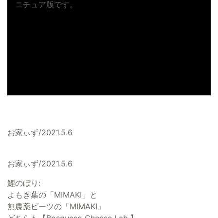
ニチュア版です。
お家ぃず/2021.5.6
お家ぃず/2021.5.6
鯉のぼり:
よもぎ葉の「MIMAKI」と
無農薬ビーツの「MIMAKI」
どちらも【Bosqueso Cheese Lab.】