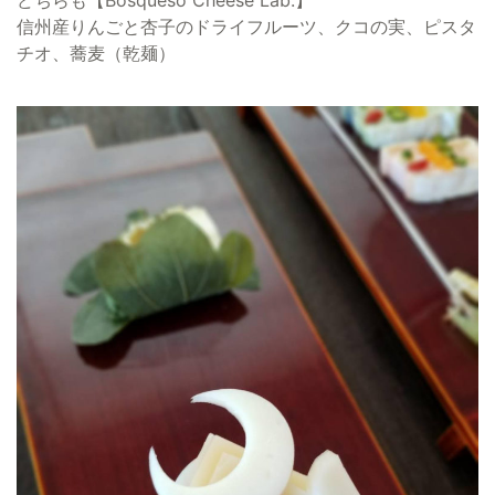
信州産りんごと杏子のドライフルーツ、クコの実、ピスタ
チオ、蕎麦（乾麺）