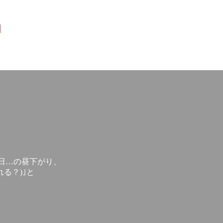
集
日…の昼下がり、
る？)｣と