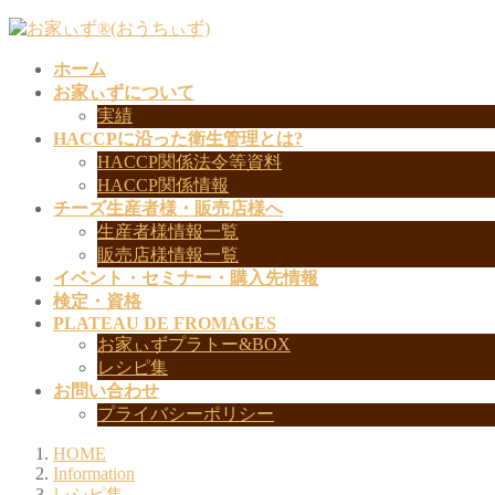
コ
ナ
ン
ビ
ホーム
テ
ゲ
お家ぃずについて
ン
ー
実績
ツ
シ
HACCPに沿った衛生管理とは?
へ
ョ
HACCP関係法令等資料
ス
ン
HACCP関係情報
キ
に
チーズ生産者様・販売店様へ
ッ
移
生産者様情報一覧
プ
動
販売店様情報一覧
イベント・セミナー・購入先情報
検定・資格
PLATEAU DE FROMAGES
お家ぃずプラトー&BOX
レシピ集
お問い合わせ
プライバシーポリシー
HOME
Information
レシピ集