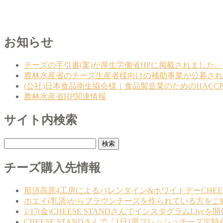
お知らせ
チーズの手引書(案)が厚生労働省HPに掲載されました。
農林水産省のチーズ生産者様向けの補助事業が公募され
(公社)日本食品衛生協会様｜食品製造業のためのHACC
農林水産省HP関連情報
サイト内検索
検
索:
チーズ購入先情報
那須高原4工房によるバレンタイン&ホワイトデーCHEE
ホエイ(乳清)からブラウンチーズを作られている方をご
1/17(金)CHEESE STANDさんでインスタグラムLive
CHEESE STANDさんで「1日1皿フレッシュチーズ