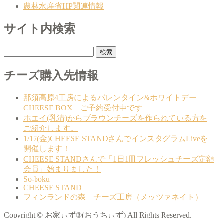
農林水産省HP関連情報
サイト内検索
検
索:
チーズ購入先情報
那須高原4工房によるバレンタイン&ホワイトデー
CHEESE BOX ご予約受付中です
ホエイ(乳清)からブラウンチーズを作られている方を
ご紹介します。
1/17(金)CHEESE STANDさんでインスタグラムLiveを
開催します！
CHEESE STANDさんで「1日1皿フレッシュチーズ定額
会員」始まりました！
So-boku
CHEESE STAND
フィンランドの森 チーズ工房（メッツァネイト）
Copyright © お家ぃず®(おうちぃず) All Rights Reserved.