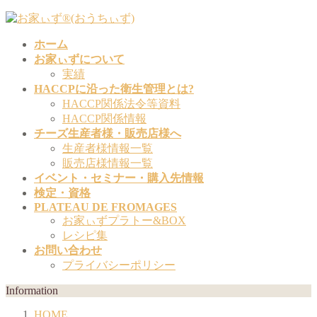
コ
ナ
ン
ビ
ホーム
テ
ゲ
お家ぃずについて
ン
ー
実績
ツ
シ
HACCPに沿った衛生管理とは?
へ
ョ
HACCP関係法令等資料
ス
ン
HACCP関係情報
キ
に
チーズ生産者様・販売店様へ
ッ
移
生産者様情報一覧
プ
動
販売店様情報一覧
イベント・セミナー・購入先情報
検定・資格
PLATEAU DE FROMAGES
お家ぃずプラトー&BOX
レシピ集
お問い合わせ
プライバシーポリシー
Information
HOME