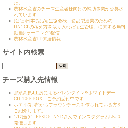
た。
農林水産省のチーズ生産者様向けの補助事業が公募さ
れています。
(公社)日本食品衛生協会様｜食品製造業のための
HACCPの考え方を取り入れた衛生管理」に関する無料
動画(eラーニング)配信
農林水産省HP関連情報
サイト内検索
検
索:
チーズ購入先情報
那須高原4工房によるバレンタイン&ホワイトデー
CHEESE BOX ご予約受付中です
ホエイ(乳清)からブラウンチーズを作られている方を
ご紹介します。
1/17(金)CHEESE STANDさんでインスタグラムLiveを
開催します！