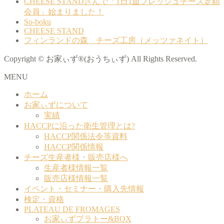
CHEESE STANDさんで「1日1皿フレッシュチーズ定額
会員」始まりました！
So-boku
CHEESE STAND
フィンランドの森 チーズ工房（メッツァネイト）
Copyright © お家ぃず®(おうちぃず) All Rights Reserved.
MENU
ホーム
お家ぃずについて
実績
HACCPに沿った衛生管理とは?
HACCP関係法令等資料
HACCP関係情報
チーズ生産者様・販売店様へ
生産者様情報一覧
販売店様情報一覧
イベント・セミナー・購入先情報
検定・資格
PLATEAU DE FROMAGES
お家ぃずプラトー&BOX