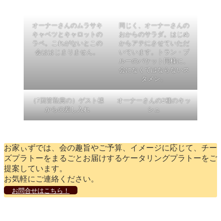
オーナーさんのムラサキ
同じく、オーナーさんの
キャベツとキャロットの
おからのサラダ。はじめ
ラペ。これがないとこの
からアテにさせていただ
会ははじまりません。
いています。トラン・ブ
ルーのバケット同様に、
会になくてはならないス
タメン。
（7回皆勤賞の）ゲスト様
オーナーさんの2種のキッ
からの差し入れ
シュ
お家ぃずでは、会の趣旨やご予算、イメージに応じて、チー
ズプラトーをまるごとお届けするケータリングプラトーをご
提案しています。
お気軽にご連絡ください。
お問合せはこちら！