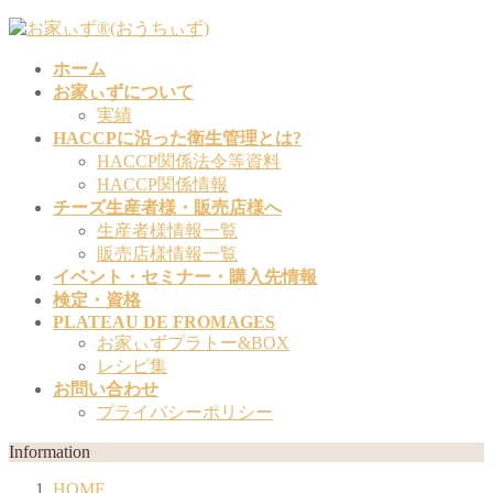
コ
ナ
ン
ビ
ホーム
テ
ゲ
お家ぃずについて
ン
ー
実績
ツ
シ
HACCPに沿った衛生管理とは?
へ
ョ
HACCP関係法令等資料
ス
ン
HACCP関係情報
キ
に
チーズ生産者様・販売店様へ
ッ
移
生産者様情報一覧
プ
動
販売店様情報一覧
イベント・セミナー・購入先情報
検定・資格
PLATEAU DE FROMAGES
お家ぃずプラトー&BOX
レシピ集
お問い合わせ
プライバシーポリシー
Information
HOME