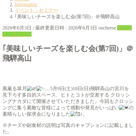
Information
イベント・セミナー
｢美味しいチーズを楽しむ会(第7回)」＠飛騨高山
2026年6月3日
/ 最終更新日時 :
2026年6月3日
oucheese
イベン
ト・セミナー
｢美味しいチーズを楽しむ会(第7回)」＠
飛騨高山
風薫る皐月
…5月9日(土)10日(日)飛騨高山の宮川を
見下ろす多目的スペース、ヒトとコトが交差する クロッシ
ングナカダにて開催させていただきました。今回もクロッシ
ングに集う素敵な皆様によって感動や発見がいっぱい
の
素晴らしい探求会になりました
♪。
※チーズや副食材の説明は写真のキャプションに記載しまし
た。