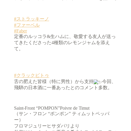
#ストラッキーノ
#ファーベル
#Faber
定番のルッコラ&生ハムに、敬愛する友人が送っ
てきたくださった4種類のレモンジャムを添え
て。
#クラックビトゥ
舌の肥えた皆様（特に男性）から支持
今回、
飛騨の日本酒に一番あったとのコメント多数。
Saint-Front “POMPON”Poivre de Timut
（サン・フロン “ポンポン” ティムットペッパ
ー）
フロマジュリーヒサダパリより