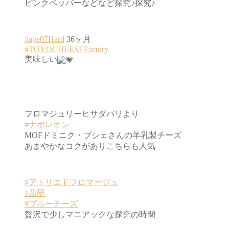
ピンクペッパーなどなど探究♪探究♪
#age07Hard
36ヶ月
#TOYOCHEESEFactory
美味しい
フロマジュリーヒサダパリより
#ナポレオン
MOFドミニク・ブシェさんの羊乳製チーズ
あまやかなコクがありこちらも人気
#アトリエドフロマージュ
#翡翠
#ブルーチーズ
贅沢で少しマニアックな探究の時間