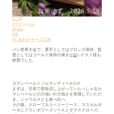
#三河
#ファーベル
#Faber
#幸
#しあわせチーズ工房
パン世界大会で、選手としてはブロンズ保持、監
督としてはゴールド保持の偉大な
ゲスト様も
絶賛でした。
カマンベールドノルマンディーA.O.P.
まずは、日本で普段召し上がっていらっしゃるカ
マンベールとの力強いや力強さを実感していただ
き。シャウルスとも食べ比べ。
その後、クローブ入りベリーソース、マスカルポ
ーネにフランボワーズソースとダマスクローズ、