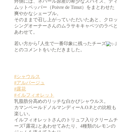
外側には、ネパール原産の希少なスパイス、ティ
ムットペッパー（Poivre de Timut）をまとわせた
爽やかなシェーブル。
そのままで召し上がっていただいたあと、クロッ
シングオーナーさんのムラサキキャベツのラペと
あわせて。
若い方から｢人生で一番印象に残ったチーズ
｣
とのコメントをいただきました。
#シャウルス
#アルパージュ
#露花
#イルフィオレット
乳脂肪分高めのリッチな白かびシャウルス。
カマンベールドノルマンディーA.O.P.との比較も
楽しい。
イルフィオレットさんのトリュフ入りクリームチ
ーズ｢露花｣とあわせてみたり、4種類のレモンの