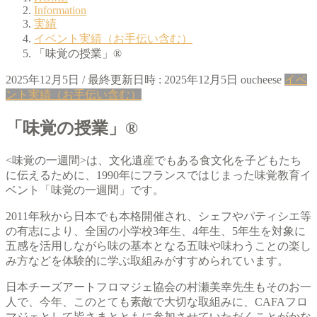
Information
実績
イベント実績（お手伝い含む）
「味覚の授業」®
2025年12月5日
/ 最終更新日時 :
2025年12月5日
oucheese
イベ
ント実績（お手伝い含む）
「味覚の授業」®
<味覚の一週間>は、文化遺産でもある食文化を子どもたち
に伝えるために、1990年にフランスではじまった味覚教育イ
ベント「味覚の一週間」です。
2011年秋から日本でも本格開催され、シェフやパティシエ等
の有志により、全国の小学校3年生、4年生、5年生を対象に
五感を活用しながら味の基本となる五味や味わうことの楽し
み方などを体験的に学ぶ取組みがすすめられています。
日本チーズアートフロマジェ協会の村瀬美幸先生もそのお一
人で、今年、このとても素敵で大切な取組みに、CAFAフロ
マジェとして皆さまとともに参加させていただくことがかな