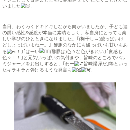
いました
。
当日、わくわくドキドキしながら向かいましたが、子ども達
の鋭い感性&感度が本当に素晴らしく、私自身にとっても楽
しい学びのひとときになりました。｢(梅干し→)酸っぱいけ
どしょっぱいよねー。｣｢酢豚のなかにも酸っぱいも甘いもあ
る
！｣｢はーい
(酢豚は)色々な色がきれい｣｢食感も
色々！！｣と元気いっぱいの気付きや、旨味のところでパル
ミジャーノをお出しすると、｢わー
旨味爆弾だ｣等といっ
たキラキラと弾けるような発言も
。