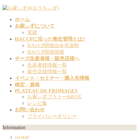
コ
ナ
ン
ビ
ホーム
テ
ゲ
お家ぃずについて
ン
ー
実績
ツ
シ
HACCPに沿った衛生管理とは?
へ
ョ
HACCP関係法令等資料
ス
ン
HACCP関係情報
キ
に
チーズ生産者様・販売店様へ
ッ
移
生産者様情報一覧
プ
動
販売店様情報一覧
イベント・セミナー・購入先情報
検定・資格
PLATEAU DE FROMAGES
お家ぃずプラトー&BOX
レシピ集
お問い合わせ
プライバシーポリシー
Information
HOME