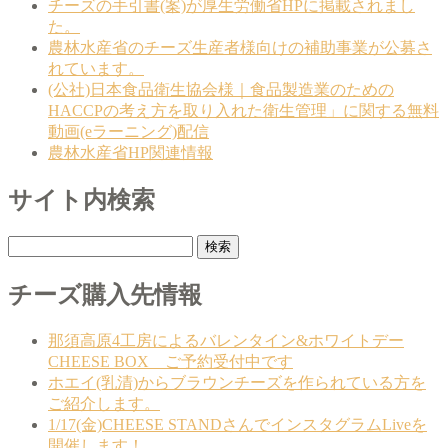
チーズの手引書(案)が厚生労働省HPに掲載されまし
た。
農林水産省のチーズ生産者様向けの補助事業が公募さ
れています。
(公社)日本食品衛生協会様｜食品製造業のための
HACCPの考え方を取り入れた衛生管理」に関する無料
動画(eラーニング)配信
農林水産省HP関連情報
サイト内検索
検
索:
チーズ購入先情報
那須高原4工房によるバレンタイン&ホワイトデー
CHEESE BOX ご予約受付中です
ホエイ(乳清)からブラウンチーズを作られている方を
ご紹介します。
1/17(金)CHEESE STANDさんでインスタグラムLiveを
開催します！